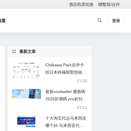
酒店机票优惠
聯繫我/合作
轉運
登录
最新文章
Chiikawa Park吉伊卡
哇日本終極朝聖指南：
從東京主題樂園到全國
07/26
限定商品，一次掌握所
最新coolwallet 優惠碼
有可愛據點
2026折價碼 pro折扣
碼,88折,香港,臺灣購買
07/21
十大淘宝代运马来西亚
哪个好-马来西亚代运