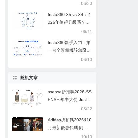
公司推荐2026,新加坡
06/30
集运,中国大陆,香港,台
Insta360 X5 vs X4：2
湾 (上)
026年值得升級嗎？完
整比較
06/11
Insta360新手入門：第
一台全景相機該怎麼
選？—從零到一的完整
06/10
選購心法與實戰指南
随机文章
ssense折扣碼2026-SS
ENSE 年中大促 Justin
e手鏈$52，三宅一生
05/22
菱格包$263 低至5折
Adidas折扣碼2026&10
曬單贏愛馬仕腮紅
月最新優惠代碼 阿迪
達斯英國官網折扣區低
10/10