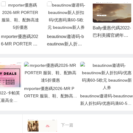
Bally優惠代碼2022-
巴利美國官網年終
B-glowing優惠代碼
beautinow邀请码-b
大促精選商品低至5
2022-bglowing精選
eautinow新人折扣
折優惠美國免郵
清倉區美妝護膚低
码/优惠码满60-5欧
至2.5折促銷滿額免
元 beautinow新人
郵
券
mrporter優惠碼2026-MR P
022-卡帕英
ORTER 服裝、鞋、配飾高達
beautinow邀请码-beautinow
五最高全場
5折優惠
新人折扣码/优惠码满60-5欧
銷英國免郵
元 beautinow新人券
下一篇