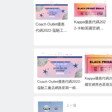
Kappa優惠代碼202
Coach Outlet優惠
2-卡帕英國官網黑
代碼2022-蔻馳工廠
mrporter優惠碼202
色星期五最高全場
店網路星期一精選
6-MR PORTER 服
滿$60享5折促銷英
商品低至3折+額外
裝、鞋、配飾高達5
國免郵
75折促銷
折優惠
Kappa優惠代碼2
Coach Outlet優惠代碼2022-
國官網黑色星期
蔻馳工廠店網路星期一精選
滿$60享5折促
商品低至3折+額外75折促銷
上一篇