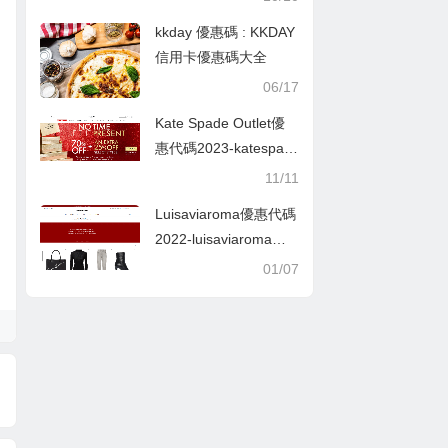
至5折+額外8折促銷滿
kkday 優惠碼 : KKDAY
額包郵
信用卡優惠碼大全
06/17
Kate Spade Outlet優
惠代碼2023-katespad
e美國官網黑五閃促低
11/11
至3折+額外7.5折
Luisaviaroma優惠代碼
2022-luisaviaroma官
網現有精選商品無門檻
01/07
6折促銷好價收北臉、
加拿大鵝