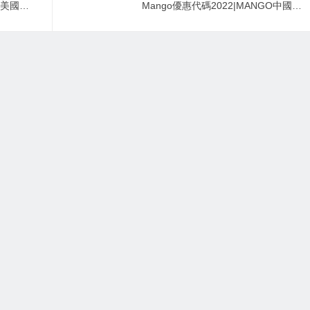
Jurlique優惠代碼2022|茱莉蔻美國全場護膚品無門檻8折美國境內免郵
Mango優惠代碼2022|MANGO中國官網全場服裝配飾低至3折促銷滿額免郵