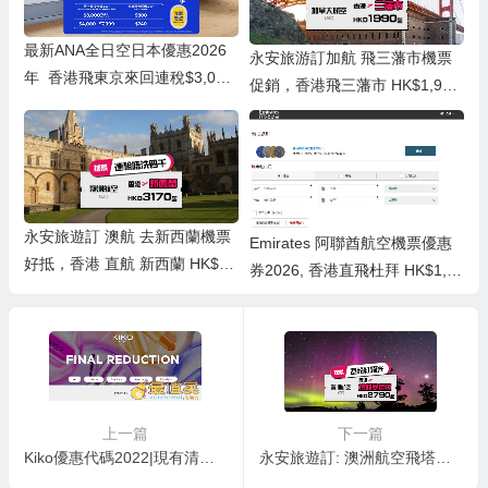
最新ANA全日空日本優惠2026
永安旅游訂加航 飛三藩市機票
年 香港飛東京來回連稅$3,053
促銷，香港飛三藩市 HK$1,990
起、札幌$3,076起！免費送兩
(連稅HK$3,628), 出發日期去到
程日本內陸機！
11月底前
永安旅遊訂 澳航 去新西蘭機票
Emirates 阿聯酋航空機票優惠
好抵，香港 直航 新西蘭 HK$3,
券2026, 香港直飛杜拜 HK$1,12
170起，連稅奧克蘭/基督城 HK
5起(連稅HK$2,889)
$3,926起, 出發日期至12月中前
上一篇
下一篇
Kiko優惠代碼2022|現有清倉區精選商品低至3折促銷英國境內滿額免郵
永安旅遊訂: 澳洲航空飛塔斯曼尼亞機票優惠2020，出發觀看粉紅極光, 香港 經墨爾本/悉尼飛塔斯曼尼亞HK$2,790起