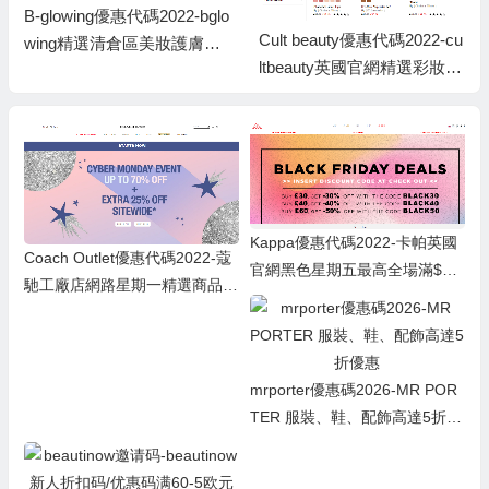
B-glowing優惠代碼2022-bglo
Cult beauty優惠代碼2022-cu
wing精選清倉區美妝護膚低
ltbeauty英國官網精選彩妝低
至2.5折促銷滿額免郵
至6折促銷可曡加退稅額外83
折
Kappa優惠代碼2022-卡帕英國
Coach Outlet優惠代碼2022-蔻
官網黑色星期五最高全場滿$60
馳工廠店網路星期一精選商品低
享5折促銷英國免郵
至3折+額外75折促銷
mrporter優惠碼2026-MR POR
TER 服裝、鞋、配飾高達5折優
惠