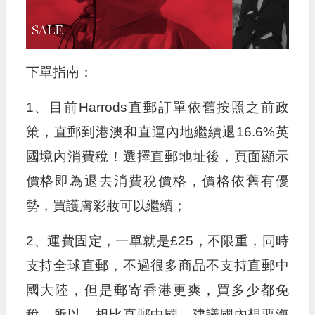
下單指南：
1、目前Harrods直郵訂單依舊按照之前政
策，直郵到港澳和直運內地繼續退16.6%英
國境內消費稅！選擇直郵地址後，頁面顯示
價格即為退去消費稅價格，價格依舊有優
勢，買護膚彩妝可以繼續；
2、運費固定，一單就是£25，不限重，同時
支持全球直郵，不過很多商品不支持直郵中
國大陸，但是郵寄香港更爽，買多少都免
稅。所以，相比直郵中國，建議國內想要海