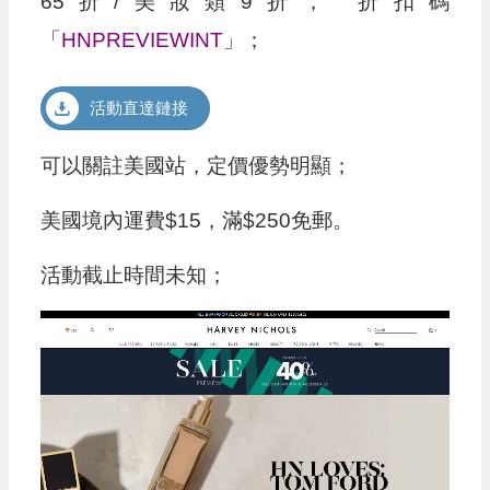
65折/美妝類9折， 折扣碼
「
HNPREVIEWINT
」；
活動直達鏈接
可以關註美國站，定價優勢明顯；
美國境內運費$15，滿$250免郵。
活動截止時間未知；