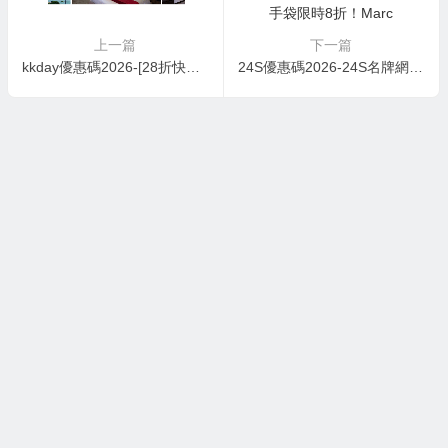
上一篇
下一篇
kkday優惠碼2026-[28折快閃] KKday 海景嘉福洲際酒店美食之旅 Staycation Package：包自助早晚餐+下午茶+SHISEIDO禮品
24S優惠碼2026-24S名牌網優惠！名牌手袋限時8折！Marc Jacobs熱賣款推介，低至HK$1,350起！