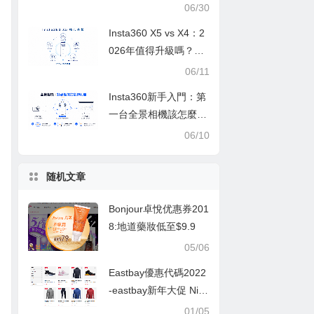
公司推荐2026,新加坡
06/30
集运,中国大陆,香港,台
Insta360 X5 vs X4：2
湾 (上)
026年值得升級嗎？完
整比較
06/11
Insta360新手入門：第
一台全景相機該怎麼
選？—從零到一的完整
06/10
選購心法與實戰指南
随机文章
Bonjour卓悅优惠券201
8:地道藥妝低至$9.9
05/06
Eastbay優惠代碼2022
-eastbay新年大促 Nik
e、AJ、Puma等品牌
01/05