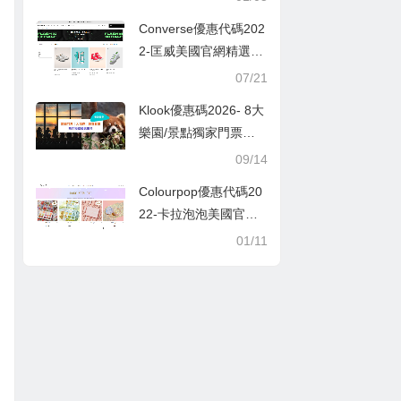
潮流鞋服低至3折促銷,
Converse優惠代碼202
曡加滿$99減$30
2-匡威美國官網精選鞋
款無門檻額外6折促銷
07/21
會員免郵
Klook優惠碼2026- 8大
樂園/景點獨家門票優
惠：迪士尼 / 海洋公園
09/14
/ LEGOLAND 低至買1
Colourpop優惠代碼20
送1優惠碼
22-卡拉泡泡美國官網
精選專區彩妝直接5折
01/11
促銷眼影盤、唇膏筆好
價