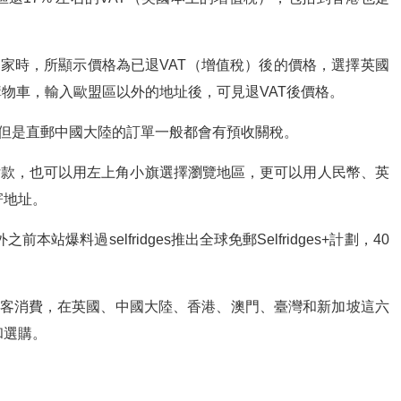
家時，所顯示價格為已退VAT（增值稅）後的價格，選擇英國
購物車，輸入歐盟區以外的地址後，可見退VAT後價格。
，但是直郵中國大陸的訂單一般都會有預收關稅。
用卡付款，也可以用左上角小旗選擇瀏覽地區，更可以用人民幣、英
寄地址。
站爆料過selfridges推出全球免郵Selfridges+計劃，40
顧客消費，在英國、中國大陸、香港、澳門、臺灣和新加坡這六
和選購。