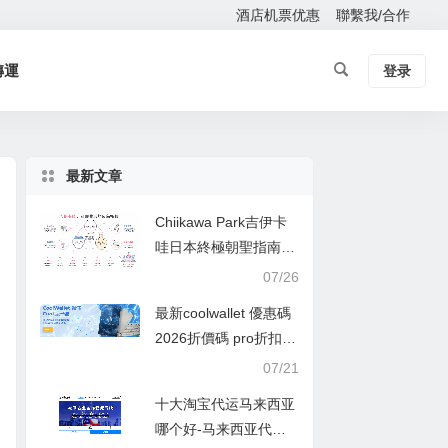
酒店机票优惠
聯繫我/合作
轉運
登录
最新文章
Chiikawa Park吉伊卡
哇日本終極朝聖指南：
從東京主題樂園到全國
07/26
限定商品，一次掌握所
最新coolwallet 優惠碼
有可愛據點
2026折價碼 pro折扣
碼,88折,香港,臺灣購買
07/21
十大淘宝代运马来西亚
哪个好-马来西亚代运