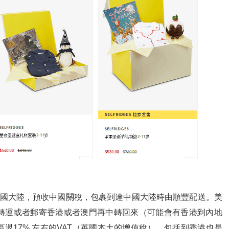
中國大陸，預收中國關稅，包裹到達中國大陸時由順豐配送。美
轉運或者郵寄香港或者澳門再中轉回來（可能會有香港到內地
退17% 左右的VAT（英國本土的增值稅），包括到香港也是