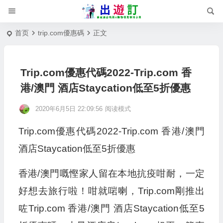
首页
trip.com優惠碼
正文
Trip.com優惠代碼2022-Trip.com 香
港/澳門 酒店Staycation低至5折優惠
2020年6月5日 22:09:56
阅读模式
Trip.com優惠代碼2022-Trip.com 香港/澳門
酒店Staycation低至5折優惠
香港/澳門嘅慳家人留在本地抗疫咁耐，一定
好想去旅行啦！咁就啱喇，Trip.com剛推出
咗Trip.com 香港/澳門 酒店Staycation低至5