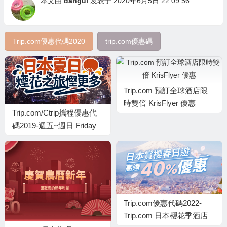
本文由
dangui
发表于 2020年6月5日 22:09:56
Trip.com優惠代碼2020
trip.com優惠碼
Trip.com 預訂全球酒店限
時雙倍 KrisFlyer 優惠
Trip.com/Ctrip攜程優惠代
碼2019-週五~週日 Friday
Fantasy 快閃優惠/機票優
惠/信用卡優惠
Trip.com優惠代碼2022-
Trip.com 日本櫻花季酒店