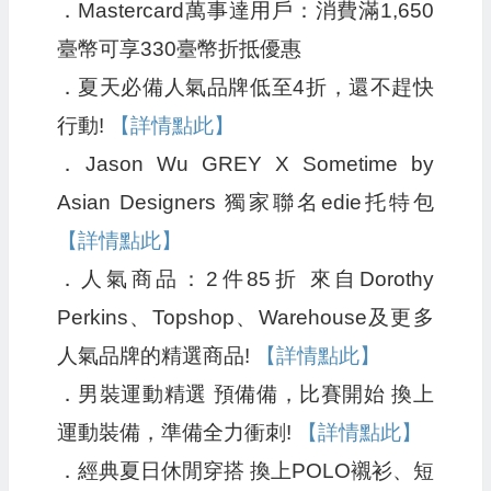
．Mastercard萬事達用戶：消費滿1,650
臺幣可享330臺幣折抵優惠
．夏天必備人氣品牌低至4折，還不趕快
行動!
【詳情點此】
．Jason Wu GREY X Sometime by
Asian Designers 獨家聯名edie托特包
【詳情點此】
．人氣商品：2件85折 來自Dorothy
Perkins、Topshop、Warehouse及更多
人氣品牌的精選商品!
【詳情點此】
．男裝運動精選 預備備，比賽開始 換上
運動裝備，準備全力衝刺!
【詳情點此】
．經典夏日休閒穿搭 換上POLO襯衫、短