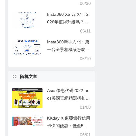
公司推荐2026,新加坡
06/30
集运,中国大陆,香港,台
Insta360 X5 vs X4：2
湾 (上)
026年值得升級嗎？完
整比較
06/11
Insta360新手入門：第
一台全景相機該怎麼
選？—從零到一的完整
06/10
選購心法與實戰指南
随机文章
Asos優惠代碼2022-as
os美國官網精選折扣款
鞋服無門檻75折促銷滿
01/08
額免郵
KKday X 東亞銀行信用
卡快閃優惠：低至5折
＋即減HK$400優惠碼
06/01