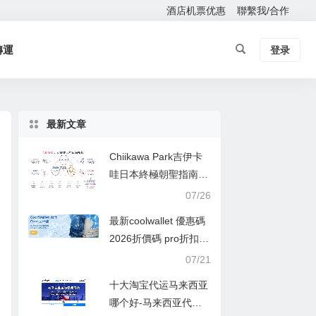
酒店机票优惠
聯繫我/合作
轉運
登录
最新文章
Chiikawa Park吉伊卡
哇日本終極朝聖指南：
從東京主題樂園到全國
07/26
限定商品，一次掌握所
最新coolwallet 優惠碼
有可愛據點
2026折價碼 pro折扣
碼,88折,香港,臺灣購買
07/21
十大淘宝代运马来西亚
哪个好-马来西亚代运