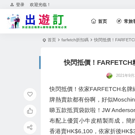
登录
欢迎光临！
首页
常旅
首页
farfetch折扣碼
快閃抵價！FARFE
快閃抵價！FARFETC
2021年9月2
快閃抵價！依家FARFETCH名
牌熱賣款都有份啊，好似Moschino、
睇五款抵買袋款啦！JW Ander
布配上優質小牛皮精製而成，簡約
香港賣HK$6,100，依家折後HK$