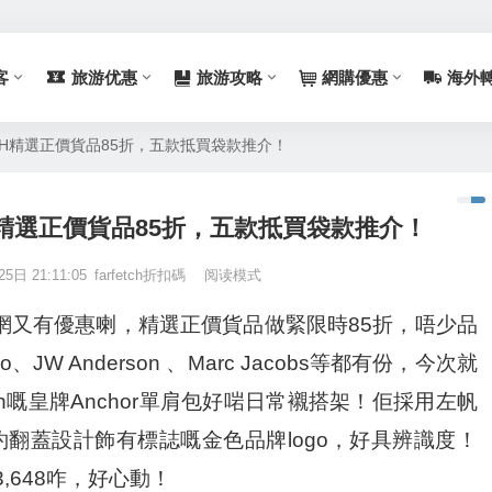
客
旅游优惠
旅游攻略
網購優惠
海外
TCH精選正價貨品85折，五款抵買袋款推介！
H精選正價貨品85折，五款抵買袋款推介！
5日 21:11:05
farfetch折扣碼
阅读模式
牌網又有優惠喇，精選正價貨品做緊限時85折，唔少品
JW Anderson 、Marc Jacobs等都有份，今次就
son嘅皇牌Anchor單肩包好啱日常襯搭架！佢採用左帆
翻蓋設計飾有標誌嘅金色品牌logo，好具辨識度！
3,648咋，好心動！