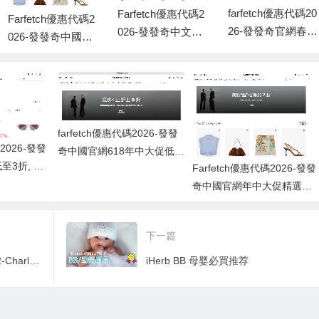
farfetch優惠代碼20
Farfetch優惠代碼2
Farfetch優惠代碼2
26-發發奇官網春節
026-發發奇中文官
026-發發奇中國官
低至3折優惠+額外
網女神節正價商品8
網年中大促精選正
8折促銷
折開啓
價產品7折，部分精
選產品低至6折
farfetch優惠代碼2026-發發
碼2026-發發
奇中國官網618年中大促低至
至3折, 再
Farfetch優惠代碼2026-發發
4折+額外8折
奇中國官網年中大促精選正
價產品7折，部分精選產品低
至6折
下一篇
Charles & Keith優惠代碼2022-Charles & Keith 25週年全網免運！超多新上架秋冬新鞋款，必望靚款盤點！
iHerb BB 母婴必買推荐