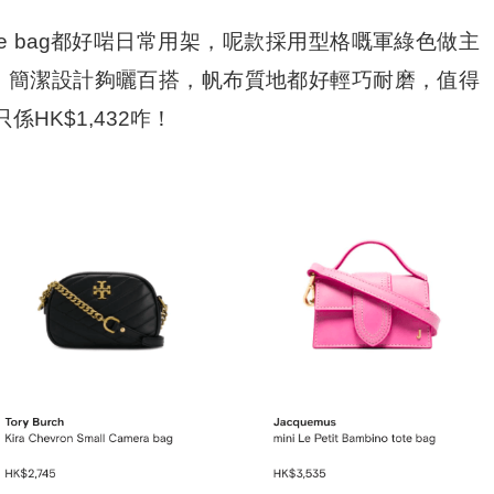
e Tote bag都好啱日常用架，呢款採用型格嘅軍綠色做主
，簡潔設計夠曬百搭，帆布質地都好輕巧耐磨，值得
係HK$1,432咋！