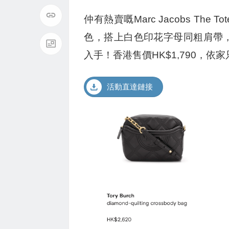
仲有熱賣嘅Marc Jacobs Th
色，搭上白色印花字母同粗肩帶
入手！香港售價HK$1,790，依家只
活動直達鏈接