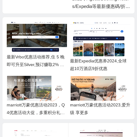
s/Expedia等最新優惠碼/折扣
碼/優惠券代碼2024-Ctrip.co
m/Trip.com 攜程/japanican/e
路東瀛 Klook客路旅行/kkda
y
最新Vrbo优惠活动推荐,住 5 晚
最新Expedia优惠券2024,全球
即可升至Silver,预订赚取2% On
超10万酒店9折优惠
eKeyCash
marriott万豪优惠活动2023，Q
marriott万豪优惠活动2023,爱升
4优惠活动大促，多重积分礼
级 享更多
赏，轻松兑换免费住宿，灵活解
锁进阶房型，更享住5送1