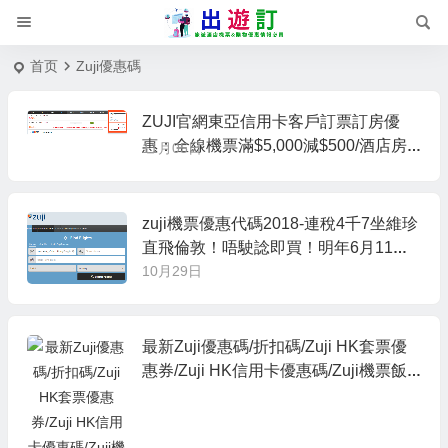
首页
Zuji優惠碼
ZUJI官網東亞信用卡客戶訂票訂房優
惠：全線機票滿$5,000減$500/酒店房
11月05日
價92折！2020年8月底前出發
zuji機票優惠代碼2018-連稅4千7坐維珍
直飛倫敦！唔駛諗即買！明年6月11日
前出發！香港直飛倫敦來回只需$3,193
10月29日
起 – 維珍航空 (優惠至10月30日)
最新Zuji優惠碼/折扣碼/Zuji HK套票優
惠券/Zuji HK信用卡優惠碼/Zuji機票飯
店優惠券/Zuji HK promo code