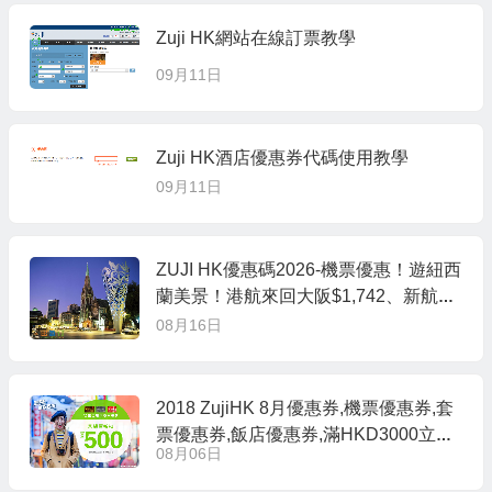
Zuji HK網站在線訂票教學
09月11日
Zuji HK酒店優惠券代碼使用教學
09月11日
ZUJI HK優惠碼2026-機票優惠！遊紐西
蘭美景！港航來回大阪$1,742、新航布
裡斯班$2,448、新西蘭航空基督城$4,7
08月16日
07 起 – ZUJI HK
2018 ZujiHK 8月優惠券,機票優惠券,套
票優惠券,飯店優惠券,滿HKD3000立減
08月06日
HKD188